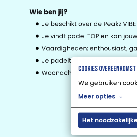
Wie ben jij?
Je beschikt over de Peakz VIBE
Je vindt padel TOP en kan jou
Vaardigheden; enthousiast, gast
Je padelt op hoog niveau (min
Cookies overeenkomst
Woonachtig in Heemskerk of 
We gebruiken cooki
Meer opties
Het noodzakelijk