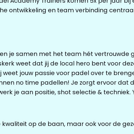
del Academy Trainers komen 5x per jaar bij 
he ontwikkeling en team verbinding centraal
en je samen met het team hét vertrouwde gez
k weet dat jij de local hero bent voor deze 
j weet jouw passie voor padel over te breng
nnen no time padellen! Je zorgt ervoor dat d
d werk je aan positie, shot selectie & technie
 kwaliteit op de baan, maar ook voor de geze