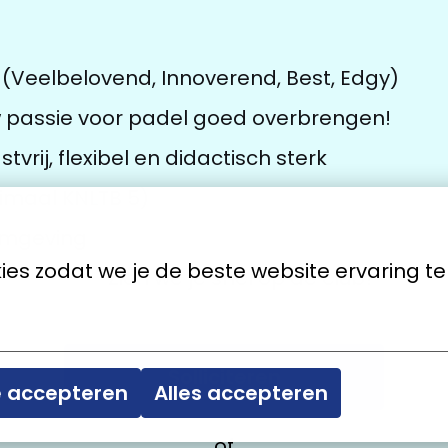
 (Veelbelovend, Innoverend, Best, Edgy)
w passie voor padel goed overbrengen!
vrij, flexibel en didactisch sterk
imaal KNLTB 5)
omgeving
es zodat we je de beste website ervaring t
Zien we je snel op de club?
Solliciteren
e accepteren
Alles accepteren
of